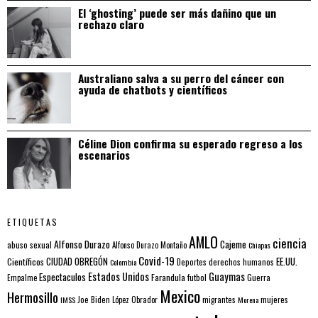
El ‘ghosting’ puede ser más dañino que un
rechazo claro
Australiano salva a su perro del cáncer con
ayuda de chatbots y científicos
Céline Dion confirma su esperado regreso a los
escenarios
ETIQUETAS
AMLO
ciencia
Alfonso Durazo
Cajeme
abuso sexual
Alfonso Durazo Montaño
Chiapas
Covid-19
EE.UU.
Científicos
CIUDAD OBREGÓN
Colombia
Deportes
derechos humanos
Estados Unidos
Guaymas
Espectaculos
Farandula
futbol
Guerra
Empalme
Mexico
Hermosillo
mujeres
IMSS
Joe Biden
López Obrador
migrantes
Morena