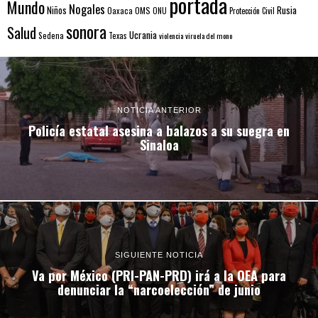
portada
Mundo
Nogales
Rusia
Niños
Oaxaca
OMS
ONU
Protección Civil
sonora
Salud
Ucrania
Sedena
Texas
violencia
viruela del mono
NOTICIA ANTERIOR
Policía estatal asesina a balazos a su suegra en
Sinaloa
SIGUIENTE NOTICIA
Va por México (PRI-PAN-PRD) irá a la OEA para
denunciar la “narcoelección” de junio