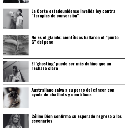
La Corte estadounidense invalida ley contra
“terapias de conversión”
No es el glande: científicos hallaron el “punto
G” del pene
El ‘ghosting’ puede ser más dañino que un
rechazo claro
Australiano salva a su perro del cáncer con
ayuda de chatbots y científicos
Céline Dion confirma su esperado regreso a los
escenarios