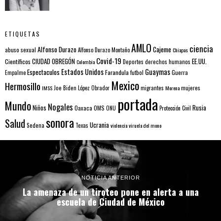
ETIQUETAS
AMLO
ciencia
Alfonso Durazo
Cajeme
abuso sexual
Alfonso Durazo Montaño
Chiapas
Covid-19
EE.UU.
Científicos
CIUDAD OBREGÓN
Colombia
Deportes
derechos humanos
Estados Unidos
Guaymas
Espectaculos
Farandula
futbol
Guerra
Empalme
Mexico
Hermosillo
mujeres
IMSS
Joe Biden
López Obrador
migrantes
Morena
portada
Mundo
Nogales
Rusia
Niños
Oaxaca
OMS
ONU
Protección Civil
sonora
Salud
Ucrania
Sedena
Texas
violencia
viruela del mono
NOTICIA ANTERIOR
La amenaza de un tiroteo pone en alerta a una
escuela de Ciudad de México