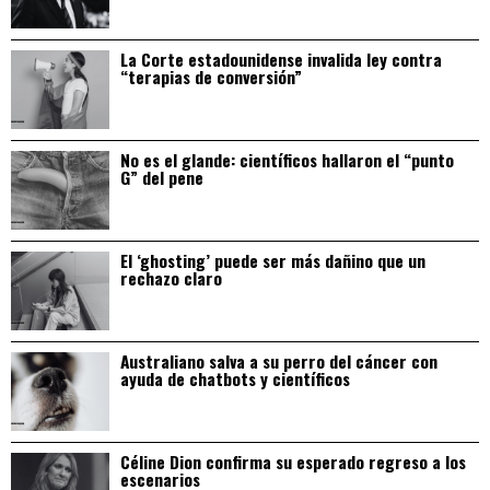
La Corte estadounidense invalida ley contra
“terapias de conversión”
No es el glande: científicos hallaron el “punto
G” del pene
El ‘ghosting’ puede ser más dañino que un
rechazo claro
Australiano salva a su perro del cáncer con
ayuda de chatbots y científicos
Céline Dion confirma su esperado regreso a los
escenarios