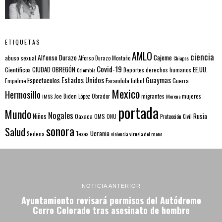
ETIQUETAS
AMLO
ciencia
Alfonso Durazo
Cajeme
abuso sexual
Alfonso Durazo Montaño
Chiapas
Covid-19
EE.UU.
Científicos
CIUDAD OBREGÓN
Colombia
Deportes
derechos humanos
Estados Unidos
Guaymas
Espectaculos
Farandula
futbol
Guerra
Empalme
Mexico
Hermosillo
mujeres
IMSS
Joe Biden
López Obrador
migrantes
Morena
portada
Mundo
Nogales
Rusia
Niños
Oaxaca
OMS
ONU
Protección Civil
sonora
Salud
Ucrania
Sedena
Texas
violencia
viruela del mono
NOTICIA ANTERIOR
Ayuntamiento revisará permisos del Autódromo
Cerro Colorado tras asesinato de hombre