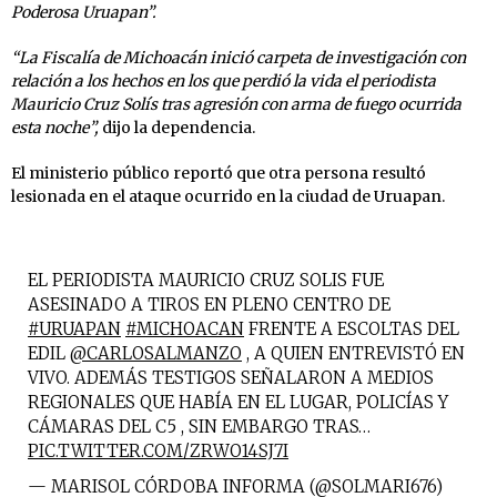
Poderosa Uruapan”.
“La Fiscalía de Michoacán inició carpeta de investigación con
relación a los hechos en los que perdió la vida el periodista
Mauricio Cruz Solís tras agresión con arma de fuego ocurrida
esta noche”,
dijo la dependencia.
El ministerio público reportó que otra persona resultó
lesionada en el ataque ocurrido en la ciudad de Uruapan.
EL PERIODISTA MAURICIO CRUZ SOLIS FUE
ASESINADO A TIROS EN PLENO CENTRO DE
#URUAPAN
#MICHOACAN
FRENTE A ESCOLTAS DEL
EDIL
@CARLOSALMANZO
, A QUIEN ENTREVISTÓ EN
VIVO. ADEMÁS TESTIGOS SEÑALARON A MEDIOS
REGIONALES QUE HABÍA EN EL LUGAR, POLICÍAS Y
CÁMARAS DEL C5 , SIN EMBARGO TRAS…
PIC.TWITTER.COM/ZRWO14SJ7I
— MARISOL CÓRDOBA INFORMA (@SOLMARI676)