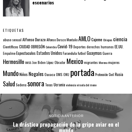
escenarios
ETIQUETAS
AMLO
ciencia
Alfonso Durazo
Cajeme
abuso sexual
Alfonso Durazo Montaño
Chiapas
Covid-19
EE.UU.
Científicos
CIUDAD OBREGÓN
Colombia
Deportes
derechos humanos
Estados Unidos
Guaymas
Espectaculos
Farandula
futbol
Guerra
Empalme
Mexico
Hermosillo
mujeres
IMSS
Joe Biden
López Obrador
migrantes
Morena
portada
Mundo
Nogales
Rusia
Niños
Oaxaca
OMS
ONU
Protección Civil
sonora
Salud
Ucrania
Sedena
Texas
violencia
viruela del mono
NOTICIA ANTERIOR
La drástica propagación de la gripe aviar en el
mundo