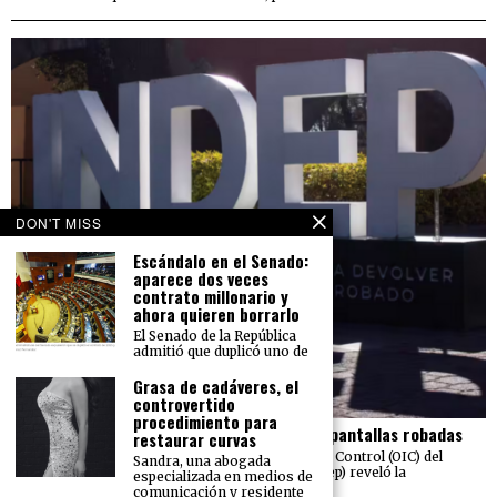
DON'T MISS
Escándalo en el Senado:
aparece dos veces
contrato millonario y
ahora quieren borrarlo
El Senado de la República
admitió que duplicó uno de
Grasa de cadáveres, el
controvertido
procedimiento para
El Indep pierde más de 23 mdp en carros y pantallas robadas
restaurar curvas
Una auditoría realizada por el Órgano Interno de Control (OIC) del
Sandra, una abogada
Instituto para Devolver al Pueblo lo Robado (Indep) reveló la
especializada en medios de
sustracción de 211
comunicación y residente