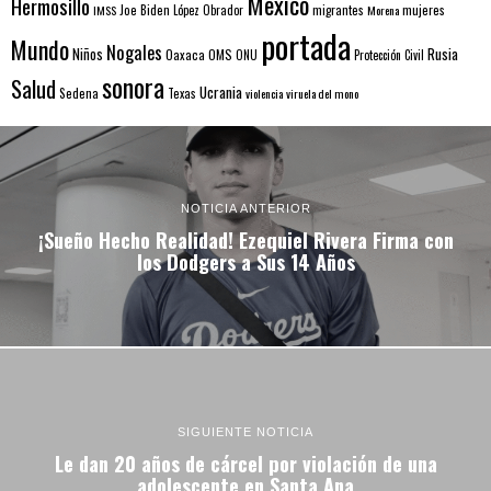
Mexico
Hermosillo
mujeres
IMSS
Joe Biden
López Obrador
migrantes
Morena
portada
Mundo
Nogales
Rusia
Niños
Oaxaca
OMS
ONU
Protección Civil
sonora
Salud
Ucrania
Sedena
Texas
violencia
viruela del mono
NOTICIA ANTERIOR
¡Sueño Hecho Realidad! Ezequiel Rivera Firma con
los Dodgers a Sus 14 Años
SIGUIENTE NOTICIA
Le dan 20 años de cárcel por violación de una
adolescente en Santa Ana