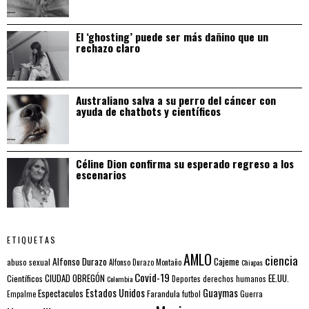
El ‘ghosting’ puede ser más dañino que un
rechazo claro
Australiano salva a su perro del cáncer con
ayuda de chatbots y científicos
Céline Dion confirma su esperado regreso a los
escenarios
ETIQUETAS
AMLO
ciencia
Alfonso Durazo
Cajeme
abuso sexual
Alfonso Durazo Montaño
Chiapas
Covid-19
EE.UU.
Científicos
CIUDAD OBREGÓN
Colombia
Deportes
derechos humanos
Estados Unidos
Guaymas
Espectaculos
Farandula
futbol
Guerra
Empalme