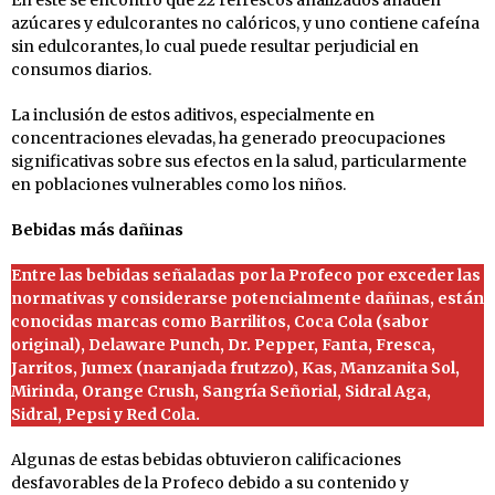
azúcares y edulcorantes no calóricos, y uno contiene cafeína
sin edulcorantes, lo cual puede resultar perjudicial en
consumos diarios.
La inclusión de estos aditivos, especialmente en
concentraciones elevadas, ha generado preocupaciones
significativas sobre sus efectos en la salud, particularmente
en poblaciones vulnerables como los niños.
Bebidas más dañinas
Entre las bebidas señaladas por la Profeco por exceder las
normativas y considerarse potencialmente dañinas, están
conocidas marcas como Barrilitos, Coca Cola (sabor
original), Delaware Punch, Dr. Pepper, Fanta, Fresca,
Jarritos, Jumex (naranjada frutzzo), Kas, Manzanita Sol,
Mirinda, Orange Crush, Sangría Señorial, Sidral Aga,
Sidral, Pepsi y Red Cola.
Algunas de estas bebidas obtuvieron calificaciones
desfavorables de la Profeco debido a su contenido y