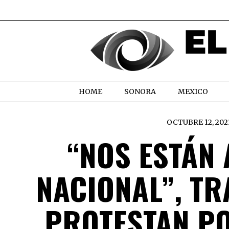
HOME
SONORA
MEXICO
OCTUBRE 12, 202
“NOS ESTÁN
NACIONAL”, T
PROTESTAN P