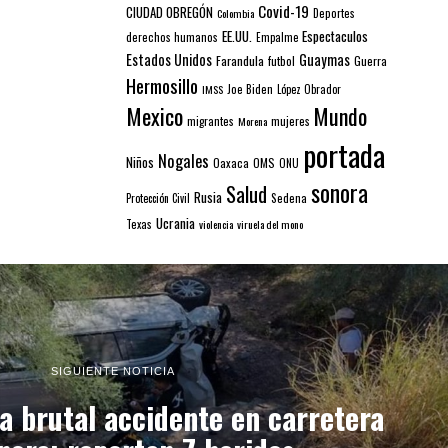
Covid-19
CIUDAD OBREGÓN
Colombia
Deportes
EE.UU.
Espectaculos
derechos humanos
Empalme
Estados Unidos
Guaymas
Farandula
futbol
Guerra
Hermosillo
IMSS
Joe Biden
López Obrador
Mexico
Mundo
mujeres
migrantes
Morena
portada
Nogales
Niños
Oaxaca
OMS
ONU
sonora
Salud
Rusia
Sedena
Protección Civil
Ucrania
Texas
violencia
viruela del mono
SIGUIENTE NOTICIA
a brutal accidente en carretera