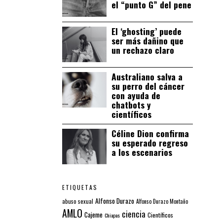
el “punto G” del pene
El ‘ghosting’ puede
ser más dañino que
un rechazo claro
Australiano salva a
su perro del cáncer
con ayuda de
chatbots y
científicos
Céline Dion confirma
su esperado regreso
a los escenarios
ETIQUETAS
Alfonso Durazo
abuso sexual
Alfonso Durazo Montaño
AMLO
ciencia
Cajeme
Científicos
Chiapas