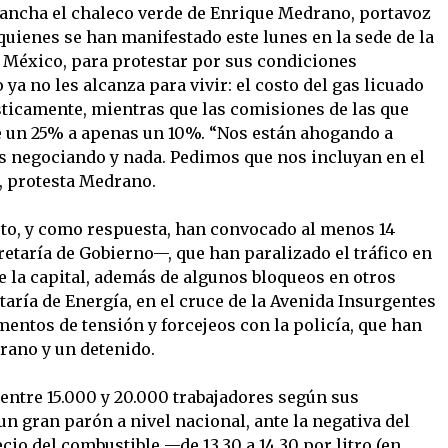
Mancha el chaleco verde de Enrique Medrano, portavoz
uienes se han manifestado este lunes en la sede de la
e México, para protestar por sus condiciones
ya no les alcanza para vivir: el costo del gas licuado
ticamente, mientras que las comisiones de las que
e un 25% a apenas un 10%. “Nos están ahogando a
s negociando y nada. Pedimos que nos incluyan en el
, protesta Medrano.
to, y como respuesta, han convocado al menos 14
retaría de Gobierno—, que han paralizado el tráfico en
de la capital, además de algunos bloqueos en otros
etaría de Energía, en el cruce de la Avenida Insurgentes
mentos de tensión y forcejeos con la policía, que han
drano y un detenido.
entre 15.000 y 20.000 trabajadores según sus
n gran parón a nivel nacional, ante la negativa del
cio del combustible —de 13,30 a 14,30 por litro (en