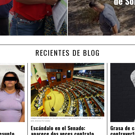
de So
RECIENTES DE BLOG
Escándalo en el Senado:
Grasa de c
esunto
aparece dos veces contrato
controvert