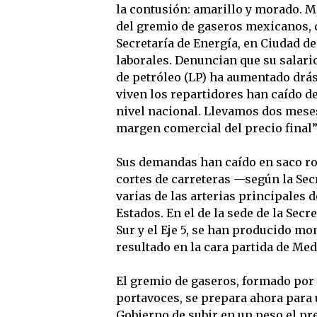
la contusión: amarillo y morado. 
del gremio de gaseros mexicanos, q
Secretaría de Energía, en Ciudad d
laborales. Denuncian que su salario 
de petróleo (LP) ha aumentado drás
viven los repartidores han caído d
nivel nacional. Llevamos dos mese
margen comercial del precio final”
Sus demandas han caído en saco ro
cortes de carreteras —según la Sec
varias de las arterias principales 
Estados. En el de la sede de la Secr
Sur y el Eje 5, se han producido mo
resultado en la cara partida de Me
El gremio de gaseros, formado por 
portavoces, se prepara ahora para u
Gobierno de subir en un peso el pre