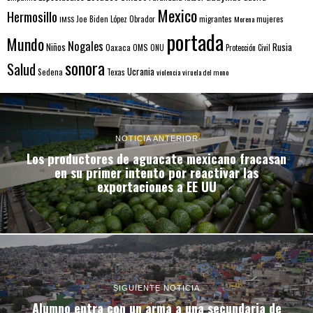
Mexico
Hermosillo
mujeres
IMSS
Joe Biden
López Obrador
migrantes
Morena
portada
Mundo
Nogales
Rusia
Niños
Oaxaca
OMS
ONU
Protección Civil
sonora
Salud
Ucrania
Sedena
Texas
violencia
viruela del mono
NOTICIA ANTERIOR
Los productores de aguacate mexicano fracasan
en su primer intento por reactivar las
exportaciones a EE UU
SIGUIENTE NOTICIA
Alumno entra con un arma a una secundaria de