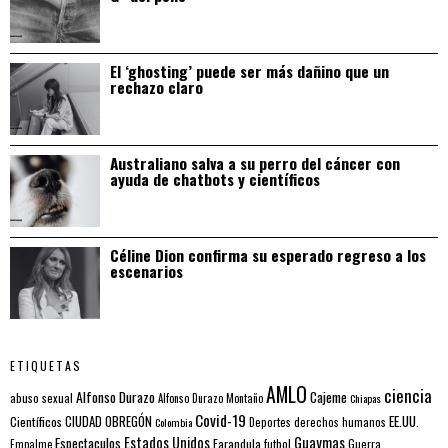
El ‘ghosting’ puede ser más dañino que un
rechazo claro
Australiano salva a su perro del cáncer con
ayuda de chatbots y científicos
Céline Dion confirma su esperado regreso a los
escenarios
ETIQUETAS
AMLO
ciencia
Alfonso Durazo
Cajeme
abuso sexual
Alfonso Durazo Montaño
Chiapas
Covid-19
EE.UU.
Científicos
CIUDAD OBREGÓN
Colombia
Deportes
derechos humanos
Estados Unidos
Guaymas
Espectaculos
Farandula
futbol
Guerra
Empalme