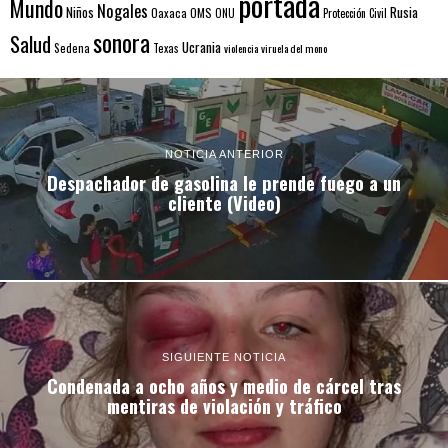
portada
Mundo
Nogales
Rusia
Niños
Oaxaca
OMS
ONU
Protección Civil
sonora
Salud
Ucrania
Sedena
Texas
violencia
viruela del mono
NOTICIA ANTERIOR
Despachador de gasolina le prende fuego a un
cliente (Video)
SIGUIENTE NOTICIA
Condenada a ocho años y medio de cárcel tras
mentiras de violación y tráfico