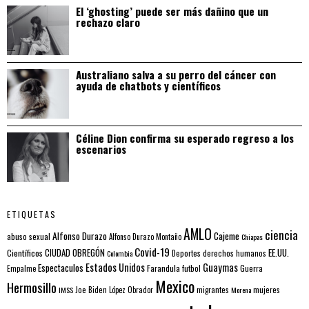
El ‘ghosting’ puede ser más dañino que un
rechazo claro
Australiano salva a su perro del cáncer con
ayuda de chatbots y científicos
Céline Dion confirma su esperado regreso a los
escenarios
ETIQUETAS
AMLO
ciencia
Alfonso Durazo
Cajeme
abuso sexual
Alfonso Durazo Montaño
Chiapas
Covid-19
EE.UU.
Científicos
CIUDAD OBREGÓN
Colombia
Deportes
derechos humanos
Estados Unidos
Guaymas
Espectaculos
Farandula
futbol
Guerra
Empalme
Mexico
Hermosillo
mujeres
IMSS
Joe Biden
López Obrador
migrantes
Morena