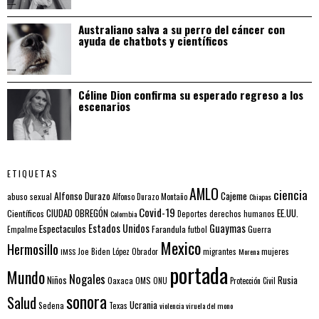
Australiano salva a su perro del cáncer con
ayuda de chatbots y científicos
Céline Dion confirma su esperado regreso a los
escenarios
ETIQUETAS
AMLO
ciencia
Alfonso Durazo
Cajeme
abuso sexual
Alfonso Durazo Montaño
Chiapas
Covid-19
EE.UU.
Científicos
CIUDAD OBREGÓN
Colombia
Deportes
derechos humanos
Estados Unidos
Guaymas
Espectaculos
Farandula
futbol
Guerra
Empalme
Mexico
Hermosillo
mujeres
IMSS
Joe Biden
López Obrador
migrantes
Morena
portada
Mundo
Nogales
Rusia
Niños
Oaxaca
OMS
ONU
Protección Civil
sonora
Salud
Ucrania
Sedena
Texas
violencia
viruela del mono