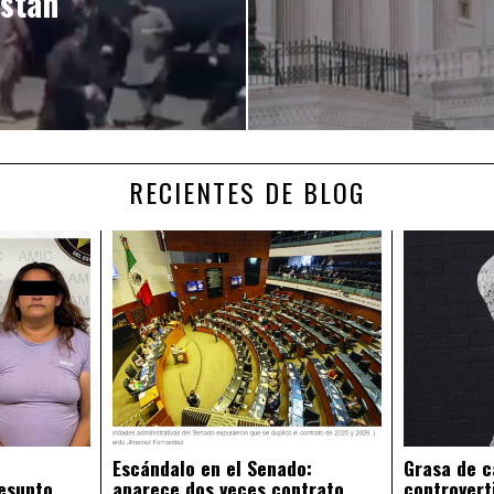
istán
RECIENTES DE BLOG
Escándalo en el Senado:
Grasa de c
esunto
aparece dos veces contrato
controvert