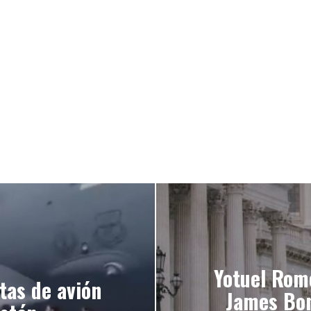
Yotuel Rom
tas de avión
James Bon