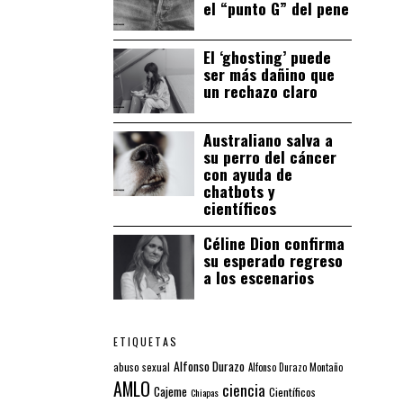
el “punto G” del pene
El ‘ghosting’ puede
ser más dañino que
un rechazo claro
Australiano salva a
su perro del cáncer
con ayuda de
chatbots y
científicos
Céline Dion confirma
su esperado regreso
a los escenarios
ETIQUETAS
Alfonso Durazo
abuso sexual
Alfonso Durazo Montaño
AMLO
ciencia
Cajeme
Científicos
Chiapas