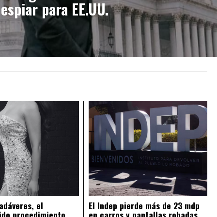
espiar para EE.UU.
adáveres, el
El Indep pierde más de 23 mdp
ido procedimiento
en carros y pantallas robadas