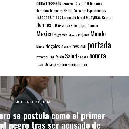
Covid-19
CIUDAD OBREGÓN
Colombia
Deportes
EE.UU.
Espectaculos
derechos humanos
Empalme
Estados Unidos
Guaymas
Farandula
futbol
Guerra
Hermosillo
IMSS
Joe Biden
López Obrador
Mexico
Mundo
mujeres
migrantes
Morena
portada
Nogales
Niños
Oaxaca
OMS
ONU
sonora
Salud
Rusia
Sedena
Protección Civil
Ucrania
Texas
violencia
viruela del mono
SIGUIENTE NOTICIA
ero se postula como el primer
d negro tras ser acusado de