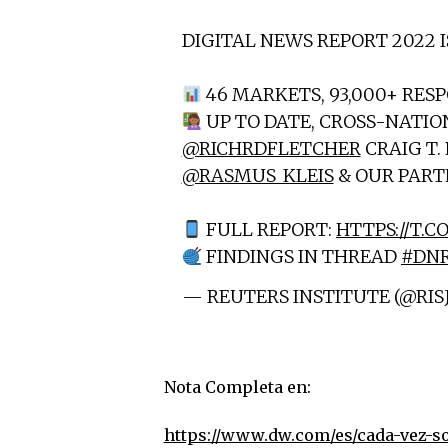
DIGITAL NEWS REPORT 2022 I
46 MARKETS, 93,000+ RES
UP TO DATE, CROSS-NATI
@RICHRDFLETCHER
CRAIG T
@RASMUS_KLEIS
& OUR PART
FULL REPORT:
HTTPS://T.C
FINDINGS IN THREAD
#DN
— REUTERS INSTITUTE (@RIS
Nota Completa en:
https://www.dw.com/es/cada-vez-s