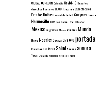
Covid-19
CIUDAD OBREGÓN
Colombia
Deportes
EE.UU.
Espectaculos
derechos humanos
Empalme
Estados Unidos
Guaymas
Farandula
futbol
Guerra
Hermosillo
IMSS
Joe Biden
López Obrador
Mexico
Mundo
mujeres
migrantes
Morena
portada
Nogales
Niños
Oaxaca
OMS
ONU
sonora
Salud
Rusia
Sedena
Protección Civil
Ucrania
Texas
violencia
viruela del mono