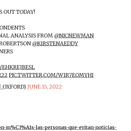
S OUT TODAY!
PONDENTS
ONAL ANALYSIS FROM
@NICNEWMAN
. ROBERTSON
@KIRSTENAEDDY
NERS
O/EHKREJBESL
R22
PIC.TWITTER.COM/W1R7EOMYHI
J_OXFORD)
JUNE 15, 2022
on-m%C3%A1s-las-personas-que-evitan-noticias-