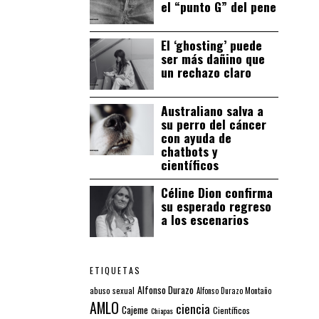
el “punto G” del pene
El ‘ghosting’ puede
ser más dañino que
un rechazo claro
Australiano salva a
su perro del cáncer
con ayuda de
chatbots y
científicos
Céline Dion confirma
su esperado regreso
a los escenarios
ETIQUETAS
Alfonso Durazo
abuso sexual
Alfonso Durazo Montaño
AMLO
ciencia
Cajeme
Científicos
Chiapas