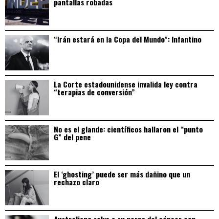
pantallas robadas
“Irán estará en la Copa del Mundo”: Infantino
La Corte estadounidense invalida ley contra
“terapias de conversión”
No es el glande: científicos hallaron el “punto
G” del pene
El ‘ghosting’ puede ser más dañino que un
rechazo claro
Australiano salva a su perro del cáncer con