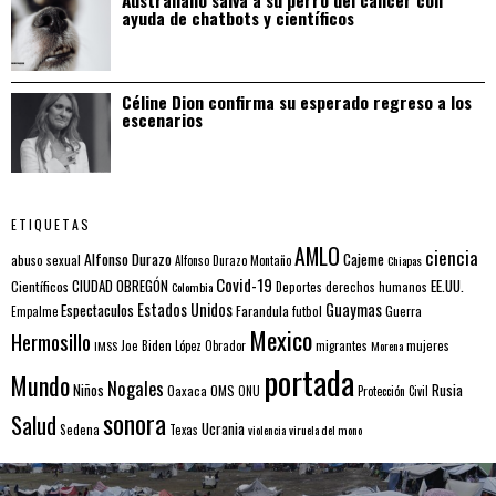
ayuda de chatbots y científicos
Céline Dion confirma su esperado regreso a los
escenarios
ETIQUETAS
AMLO
ciencia
Alfonso Durazo
Cajeme
abuso sexual
Alfonso Durazo Montaño
Chiapas
Covid-19
EE.UU.
Científicos
CIUDAD OBREGÓN
Colombia
Deportes
derechos humanos
Estados Unidos
Guaymas
Espectaculos
Farandula
futbol
Guerra
Empalme
Mexico
Hermosillo
mujeres
IMSS
Joe Biden
López Obrador
migrantes
Morena
portada
Mundo
Nogales
Rusia
Niños
Oaxaca
OMS
ONU
Protección Civil
sonora
Salud
Ucrania
Sedena
Texas
violencia
viruela del mono