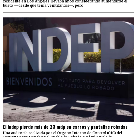
residente en Los Ángeles, llevaba años considerando aumentarse el
busto —desde que tenía veintitantos—, pero
El Indep pierde más de 23 mdp en carros y pantallas robadas
Una auditoría realizada por el Órgano Interno de Control (OIC) del