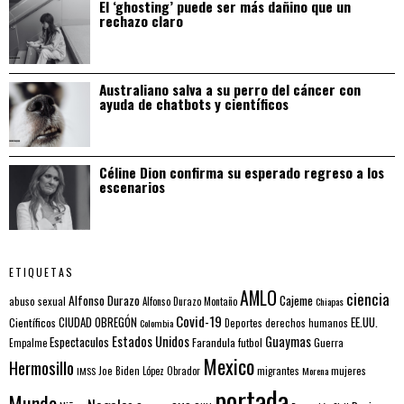
El ‘ghosting’ puede ser más dañino que un
rechazo claro
Australiano salva a su perro del cáncer con
ayuda de chatbots y científicos
Céline Dion confirma su esperado regreso a los
escenarios
ETIQUETAS
AMLO
ciencia
Alfonso Durazo
Cajeme
abuso sexual
Alfonso Durazo Montaño
Chiapas
Covid-19
EE.UU.
Científicos
CIUDAD OBREGÓN
Colombia
Deportes
derechos humanos
Estados Unidos
Guaymas
Espectaculos
Farandula
futbol
Guerra
Empalme
Mexico
Hermosillo
mujeres
IMSS
Joe Biden
López Obrador
migrantes
Morena
portada
Mundo