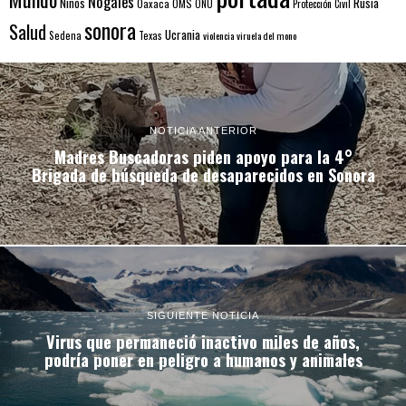
Nogales
Rusia
Niños
Oaxaca
OMS
ONU
Protección Civil
sonora
Salud
Ucrania
Sedena
Texas
violencia
viruela del mono
NOTICIA ANTERIOR
Madres Buscadoras piden apoyo para la 4°
Brigada de búsqueda de desaparecidos en Sonora
SIGUIENTE NOTICIA
Virus que permaneció inactivo miles de años,
podría poner en peligro a humanos y animales