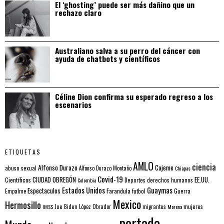
El ‘ghosting’ puede ser más dañino que un
rechazo claro
Australiano salva a su perro del cáncer con
ayuda de chatbots y científicos
Céline Dion confirma su esperado regreso a los
escenarios
ETIQUETAS
AMLO
ciencia
Alfonso Durazo
Cajeme
abuso sexual
Alfonso Durazo Montaño
Chiapas
Covid-19
EE.UU.
Científicos
CIUDAD OBREGÓN
Colombia
Deportes
derechos humanos
Estados Unidos
Guaymas
Espectaculos
Farandula
futbol
Guerra
Empalme
Mexico
Hermosillo
mujeres
IMSS
Joe Biden
López Obrador
migrantes
Morena
portada