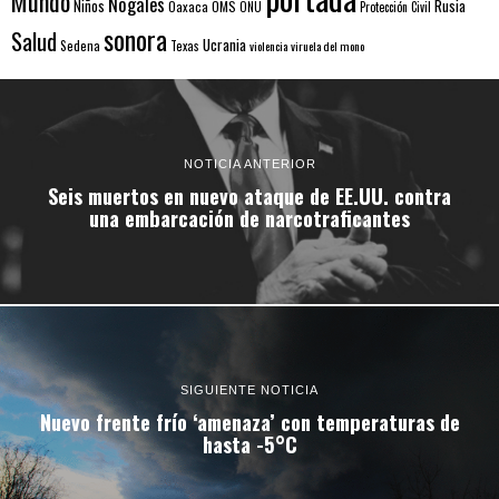
Mundo
Nogales
Rusia
Niños
Oaxaca
OMS
ONU
Protección Civil
sonora
Salud
Ucrania
Sedena
Texas
violencia
viruela del mono
NOTICIA ANTERIOR
Seis muertos en nuevo ataque de EE.UU. contra
una embarcación de narcotraficantes
SIGUIENTE NOTICIA
Nuevo frente frío ‘amenaza’ con temperaturas de
hasta -5°C