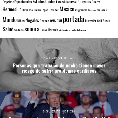
Estados Unidos
Guaymas
Espectaculos
Farandula
futbol
Guerra
Empalme
Mexico
Hermosillo
mujeres
IMSS
Joe Biden
López Obrador
migrantes
Morena
portada
Mundo
Nogales
Rusia
Niños
Oaxaca
OMS
ONU
Protección Civil
sonora
Salud
Ucrania
Sedena
Texas
violencia
viruela del mono
NOTICIA ANTERIOR
Personas que trabajan de noche tienen mayor
riesgo de sufrir problemas cardíacos
SIGUIENTE NOTICIA