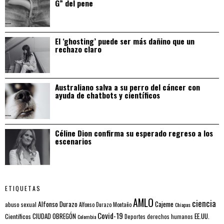
G” del pene
El ‘ghosting’ puede ser más dañino que un
rechazo claro
Australiano salva a su perro del cáncer con
ayuda de chatbots y científicos
Céline Dion confirma su esperado regreso a los
escenarios
ETIQUETAS
AMLO
ciencia
Alfonso Durazo
Cajeme
abuso sexual
Alfonso Durazo Montaño
Chiapas
Covid-19
EE.UU.
Científicos
CIUDAD OBREGÓN
Colombia
Deportes
derechos humanos