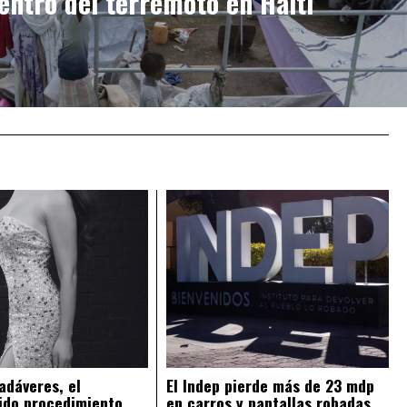
centro del terremoto en Haití
adáveres, el
El Indep pierde más de 23 mdp
ido procedimiento
en carros y pantallas robadas