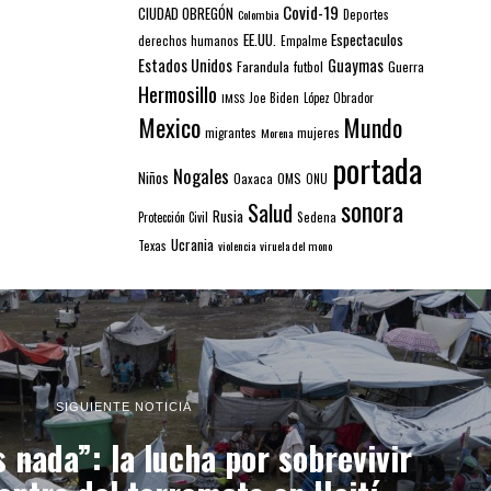
Covid-19
CIUDAD OBREGÓN
Colombia
Deportes
EE.UU.
Espectaculos
derechos humanos
Empalme
Estados Unidos
Guaymas
Farandula
futbol
Guerra
Hermosillo
IMSS
Joe Biden
López Obrador
Mexico
Mundo
mujeres
migrantes
Morena
portada
Nogales
Niños
Oaxaca
OMS
ONU
sonora
Salud
Rusia
Sedena
Protección Civil
Ucrania
Texas
violencia
viruela del mono
SIGUIENTE NOTICIA
nada”: la lucha por sobrevivir