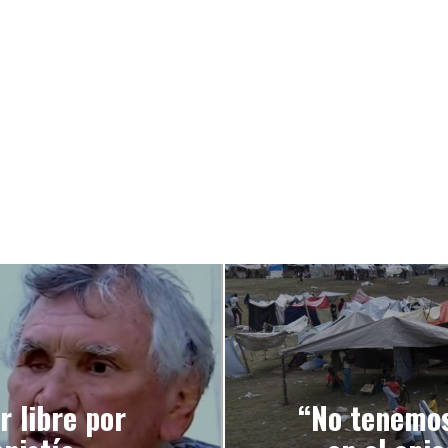
r libre por
“No tenemos 