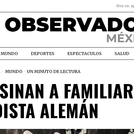
Hoy es:
a
MUNDO
DEPORTES
ESPECTACULOS
SALUD
1
MUNDO
UN MINUTO DE LECTURA
SINAN A FAMILIAR
DISTA ALEMÁN