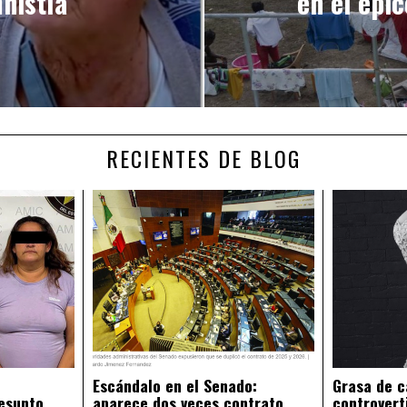
nistía
en el epi
RECIENTES DE BLOG
Escándalo en el Senado:
Grasa de c
esunto
aparece dos veces contrato
controvert