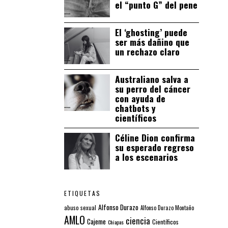
el “punto G” del pene
El ‘ghosting’ puede
ser más dañino que
un rechazo claro
Australiano salva a
su perro del cáncer
con ayuda de
chatbots y
científicos
Céline Dion confirma
su esperado regreso
a los escenarios
ETIQUETAS
Alfonso Durazo
abuso sexual
Alfonso Durazo Montaño
AMLO
ciencia
Cajeme
Científicos
Chiapas