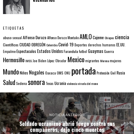
ETIQUETAS
AMLO
ciencia
Alfonso Durazo
Cajeme
abuso sexual
Alfonso Durazo Montaño
Chiapas
Covid-19
EE.UU.
Científicos
CIUDAD OBREGÓN
Colombia
Deportes
derechos humanos
Estados Unidos
Guaymas
Espectaculos
Farandula
futbol
Guerra
Empalme
Mexico
Hermosillo
mujeres
IMSS
Joe Biden
López Obrador
migrantes
Morena
portada
Mundo
Nogales
Rusia
Niños
Oaxaca
OMS
ONU
Protección Civil
sonora
Salud
Ucrania
Sedena
Texas
violencia
viruela del mono
NOTICIA ANTERIOR
Soldado ucraniano abrió fuego contra sus
compañeros, dejo cinco muertos