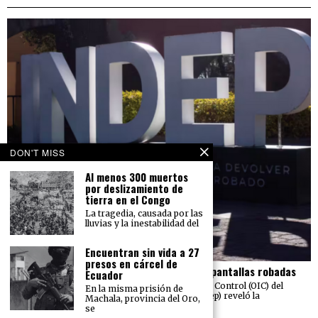
DON'T MISS
Al menos 300 muertos
por deslizamiento de
tierra en el Congo
La tragedia, causada por las
lluvias y la inestabilidad del
Encuentran sin vida a 27
presos en cárcel de
El Indep pierde más de 23 mdp en carros y pantallas robadas
Ecuador
Una auditoría realizada por el Órgano Interno de Control (OIC) del
En la misma prisión de
Instituto para Devolver al Pueblo lo Robado (Indep) reveló la
Machala, provincia del Oro,
sustracción de 211
se