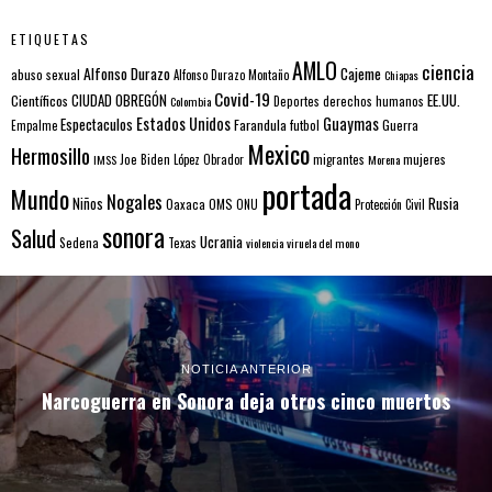
ETIQUETAS
AMLO
ciencia
Alfonso Durazo
Cajeme
abuso sexual
Alfonso Durazo Montaño
Chiapas
Covid-19
EE.UU.
Científicos
CIUDAD OBREGÓN
Colombia
Deportes
derechos humanos
Estados Unidos
Guaymas
Espectaculos
Farandula
futbol
Guerra
Empalme
Mexico
Hermosillo
mujeres
IMSS
Joe Biden
López Obrador
migrantes
Morena
portada
Mundo
Nogales
Rusia
Niños
Oaxaca
OMS
ONU
Protección Civil
sonora
Salud
Ucrania
Sedena
Texas
violencia
viruela del mono
NOTICIA ANTERIOR
Narcoguerra en Sonora deja otros cinco muertos