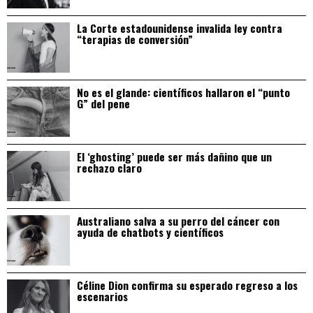
La Corte estadounidense invalida ley contra
“terapias de conversión”
No es el glande: científicos hallaron el “punto
G” del pene
El ‘ghosting’ puede ser más dañino que un
rechazo claro
Australiano salva a su perro del cáncer con
ayuda de chatbots y científicos
Céline Dion confirma su esperado regreso a los
escenarios