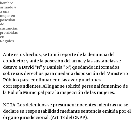
hombre
armado y
a una
mujer en
posesión
de
sustancias
prohibidas
en
Nogales
Ante estos hechos, se tomó reporte de la denuncia del
conductor y ante la posesión del arma y las sustancias se
detuvo a David “N” y Daniela “N”, quedando informados
sobre sus derechos para quedar a disposición del Ministerio
Público para continuar con las averiguaciones
correspondientes. Al lugar se solicitó personal femenino de
la Policía Municipal para la inspección de las mujeres.
NOTA: Los detenidos se presumen inocentes mientras no se
declare su responsabilidad mediante sentencia emitida por el
órgano jurisdiccional. (Art. 13 del CNPP).