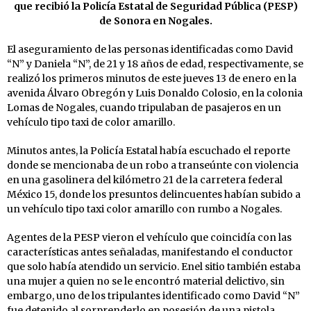
que recibió la Policía Estatal de Seguridad Pública (PESP)
de Sonora en Nogales.
El aseguramiento de las personas identificadas como David
“N” y Daniela “N”, de 21 y 18 años de edad, respectivamente, se
realizó los primeros minutos de este jueves 13 de enero en la
avenida Álvaro Obregón y Luis Donaldo Colosio, en la colonia
Lomas de Nogales, cuando tripulaban de pasajeros en un
vehículo tipo taxi de color amarillo.
Minutos antes, la Policía Estatal había escuchado el reporte
donde se mencionaba de un robo a transeúnte con violencia
en una gasolinera del kilómetro 21 de la carretera federal
México 15, donde los presuntos delincuentes habían subido a
un vehículo tipo taxi color amarillo con rumbo a Nogales.
Agentes de la PESP vieron el vehículo que coincidía con las
características antes señaladas, manifestando el conductor
que solo había atendido un servicio. Enel sitio también estaba
una mujer a quien no se le encontró material delictivo, sin
embargo, uno de los tripulantes identificado como David “N”
fue detenido al sorprenderlo en posesión de una pistola,