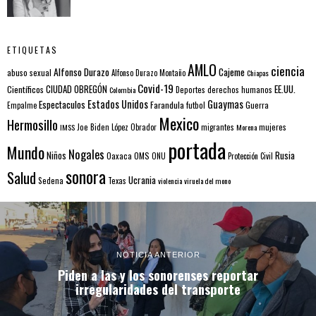
ETIQUETAS
AMLO
ciencia
Alfonso Durazo
Cajeme
abuso sexual
Alfonso Durazo Montaño
Chiapas
Covid-19
EE.UU.
Científicos
CIUDAD OBREGÓN
Colombia
Deportes
derechos humanos
Estados Unidos
Guaymas
Espectaculos
Farandula
futbol
Guerra
Empalme
Mexico
Hermosillo
mujeres
IMSS
Joe Biden
López Obrador
migrantes
Morena
portada
Mundo
Nogales
Rusia
Niños
Oaxaca
OMS
ONU
Protección Civil
sonora
Salud
Ucrania
Sedena
Texas
violencia
viruela del mono
NOTICIA ANTERIOR
Piden a las y los sonorenses reportar
irregularidades del transporte