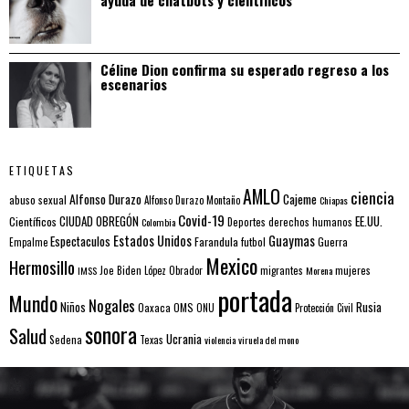
Céline Dion confirma su esperado regreso a los
escenarios
ETIQUETAS
AMLO
ciencia
Alfonso Durazo
Cajeme
abuso sexual
Alfonso Durazo Montaño
Chiapas
Covid-19
EE.UU.
Científicos
CIUDAD OBREGÓN
Colombia
Deportes
derechos humanos
Estados Unidos
Guaymas
Espectaculos
Farandula
futbol
Guerra
Empalme
Mexico
Hermosillo
mujeres
IMSS
Joe Biden
López Obrador
migrantes
Morena
portada
Mundo
Nogales
Rusia
Niños
Oaxaca
OMS
ONU
Protección Civil
sonora
Salud
Ucrania
Sedena
Texas
violencia
viruela del mono