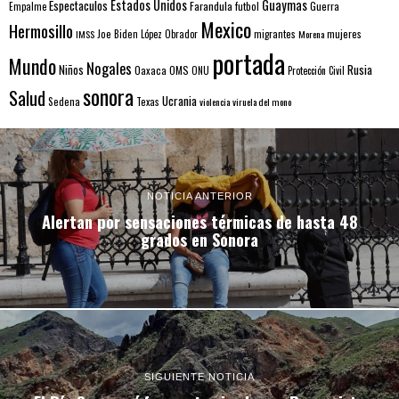
Estados Unidos
Guaymas
Espectaculos
Farandula
futbol
Guerra
Empalme
Mexico
Hermosillo
mujeres
IMSS
Joe Biden
López Obrador
migrantes
Morena
portada
Mundo
Nogales
Rusia
Niños
Oaxaca
OMS
ONU
Protección Civil
sonora
Salud
Ucrania
Sedena
Texas
violencia
viruela del mono
NOTICIA ANTERIOR
Alertan por sensaciones térmicas de hasta 48
grados en Sonora
SIGUIENTE NOTICIA