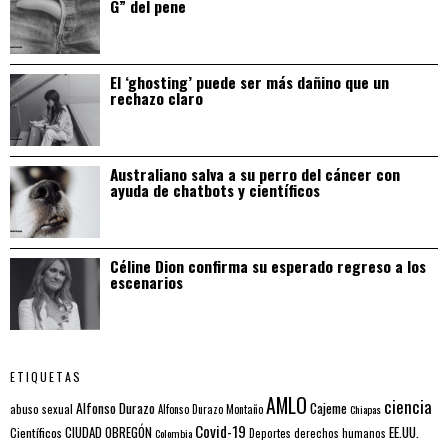
G” del pene
El ‘ghosting’ puede ser más dañino que un
rechazo claro
Australiano salva a su perro del cáncer con
ayuda de chatbots y científicos
Céline Dion confirma su esperado regreso a los
escenarios
ETIQUETAS
AMLO
ciencia
Alfonso Durazo
Cajeme
abuso sexual
Alfonso Durazo Montaño
Chiapas
Covid-19
EE.UU.
Científicos
CIUDAD OBREGÓN
Colombia
Deportes
derechos humanos