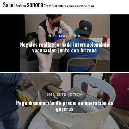
sonora
Salud
Ucrania
Sedena
Texas
violencia
viruela del mono
NOTICIA ANTERIOR
Nogales realiza jornada internacional de
vacunación junto con Arizona
SIGUIENTE NOTICIA
Pega disminución de precio en operación de
gaseras