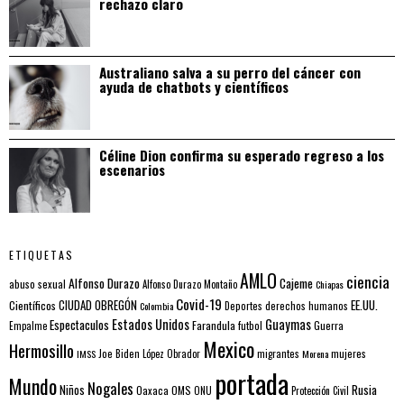
rechazo claro
Australiano salva a su perro del cáncer con
ayuda de chatbots y científicos
Céline Dion confirma su esperado regreso a los
escenarios
ETIQUETAS
AMLO
ciencia
Alfonso Durazo
Cajeme
abuso sexual
Alfonso Durazo Montaño
Chiapas
Covid-19
EE.UU.
Científicos
CIUDAD OBREGÓN
Colombia
Deportes
derechos humanos
Estados Unidos
Guaymas
Espectaculos
Farandula
futbol
Guerra
Empalme
Mexico
Hermosillo
mujeres
IMSS
Joe Biden
López Obrador
migrantes
Morena
portada
Mundo
Nogales
Rusia
Niños
Oaxaca
OMS
ONU
Protección Civil