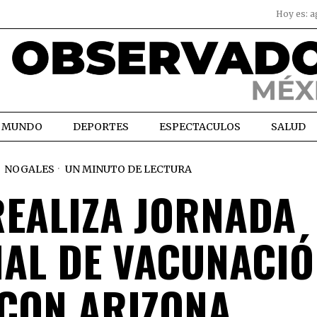
Hoy es:
a
MUNDO
DEPORTES
ESPECTACULOS
SALUD
NOGALES
UN MINUTO DE LECTURA
REALIZA JORNADA
NAL DE VACUNACIÓ
 CON ARIZONA