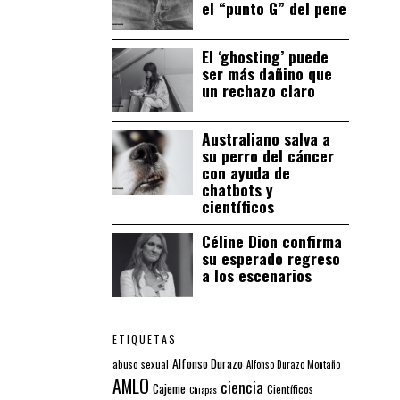
el “punto G” del pene
El ‘ghosting’ puede
ser más dañino que
un rechazo claro
Australiano salva a
su perro del cáncer
con ayuda de
chatbots y
científicos
Céline Dion confirma
su esperado regreso
a los escenarios
ETIQUETAS
Alfonso Durazo
abuso sexual
Alfonso Durazo Montaño
AMLO
ciencia
Cajeme
Científicos
Chiapas