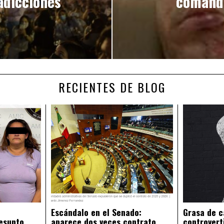
adicciones
comanda
RECIENTES DE BLOG
Escándalo en el Senado:
Grasa de c
esunto
aparece dos veces contrato
controvert