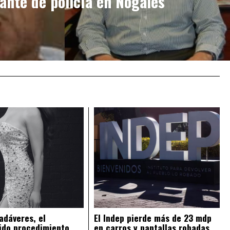
nte de policía en Nogales
adáveres, el
El Indep pierde más de 23 mdp
ido procedimiento
en carros y pantallas robadas