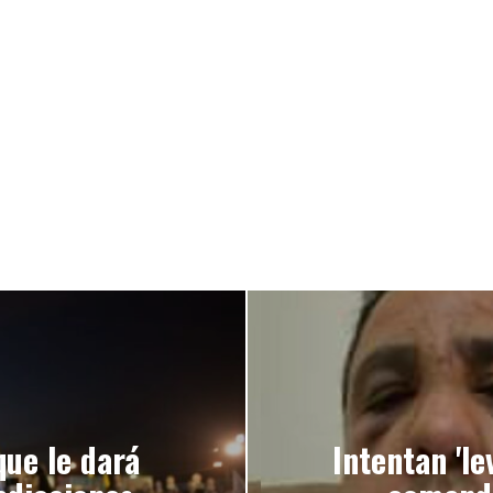
que le dará
Intentan 'le