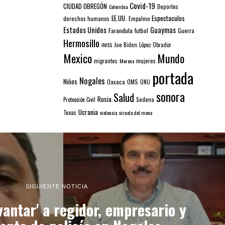
Covid-19
CIUDAD OBREGÓN
Colombia
Deportes
EE.UU.
Espectaculos
derechos humanos
Empalme
Estados Unidos
Guaymas
Farandula
futbol
Guerra
Hermosillo
IMSS
Joe Biden
López Obrador
Mexico
Mundo
mujeres
migrantes
Morena
portada
Nogales
Niños
Oaxaca
OMS
ONU
sonora
Salud
Rusia
Sedena
Protección Civil
Ucrania
Texas
violencia
viruela del mono
SIGUIENTE NOTICIA
vantar' a regidor, empresario y