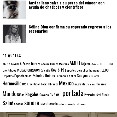
Australiano salva a su perro del cáncer con
ayuda de chatbots y científicos
Céline Dion confirma su esperado regreso a los
escenarios
ETIQUETAS
AMLO
ciencia
Alfonso Durazo
Cajeme
abuso sexual
Alfonso Durazo Montaño
Chiapas
Covid-19
EE.UU.
Científicos
CIUDAD OBREGÓN
Colombia
Deportes
derechos humanos
Estados Unidos
Guaymas
Espectaculos
Farandula
futbol
Guerra
Empalme
Mexico
Hermosillo
mujeres
IMSS
Joe Biden
López Obrador
migrantes
Morena
portada
Mundo
Nogales
Rusia
Niños
Oaxaca
OMS
ONU
Protección Civil
sonora
Salud
Ucrania
Sedena
Texas
violencia
viruela del mono