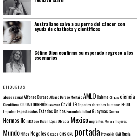
Australiano salva a su perro del cáncer con
ayuda de chatbots y científicos
Céline Dion confirma su esperado regreso a los
escenarios
ETIQUETAS
AMLO
ciencia
Alfonso Durazo
Cajeme
abuso sexual
Alfonso Durazo Montaño
Chiapas
Covid-19
EE.UU.
Científicos
CIUDAD OBREGÓN
Colombia
Deportes
derechos humanos
Estados Unidos
Guaymas
Espectaculos
Farandula
futbol
Guerra
Empalme
Mexico
Hermosillo
mujeres
IMSS
Joe Biden
López Obrador
migrantes
Morena
portada
Mundo
Nogales
Rusia
Niños
Oaxaca
OMS
ONU
Protección Civil