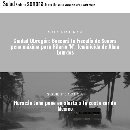
sonora
Salud
Ucrania
Sedena
Texas
violencia
viruela del mono
NOTICIA ANTERIOR
Ciudad Obregón: Buscará la Fiscalía de Sonora
pena máxima para Hilario ‘N’, feminicida de Alma
Lourdes
SIGUIENTE NOTICIA
Huracán John pone en alerta a la costa sur de
México