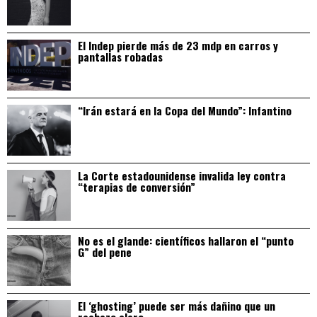
El Indep pierde más de 23 mdp en carros y
pantallas robadas
“Irán estará en la Copa del Mundo”: Infantino
La Corte estadounidense invalida ley contra
“terapias de conversión”
No es el glande: científicos hallaron el “punto
G” del pene
El ‘ghosting’ puede ser más dañino que un
rechazo claro