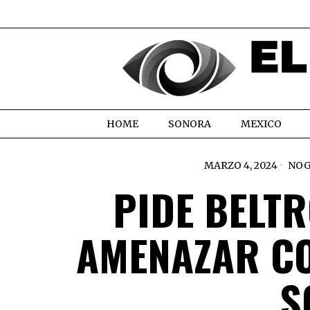
HOME
SONORA
MEXICO
MARZO 4, 2024
NOG
PIDE BELT
AMENAZAR C
S