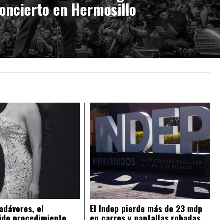
oncierto en Hermosillo
adáveres, el
El Indep pierde más de 23 mdp
ido procedimiento
en carros y pantallas robadas