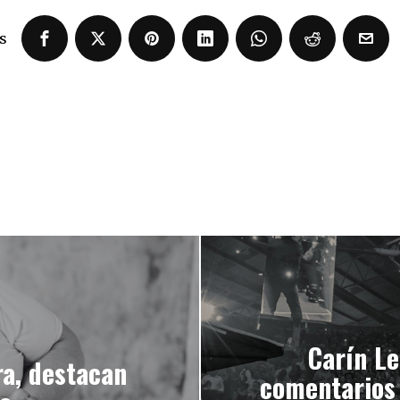
s
Carín Le
a, destacan
comentarios 