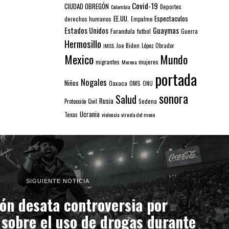
Covid-19
CIUDAD OBREGÓN
Colombia
Deportes
EE.UU.
Espectaculos
derechos humanos
Empalme
Estados Unidos
Guaymas
Farandula
futbol
Guerra
Hermosillo
IMSS
Joe Biden
López Obrador
Mexico
Mundo
mujeres
migrantes
Morena
portada
Nogales
Niños
Oaxaca
OMS
ONU
sonora
Salud
Rusia
Sedena
Protección Civil
Ucrania
Texas
violencia
viruela del mono
SIGUIENTE NOTICIA
ón desata controversia por
sobre el uso de drogas durante