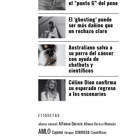
el “punto G” del pene
El ‘ghosting’ puede
ser más dañino que
un rechazo claro
Australiano salva a
su perro del cáncer
con ayuda de
chatbots y
científicos
Céline Dion confirma
su esperado regreso
a los escenarios
ETIQUETAS
Alfonso Durazo
abuso sexual
Alfonso Durazo Montaño
AMLO
ciencia
Cajeme
Científicos
Chiapas