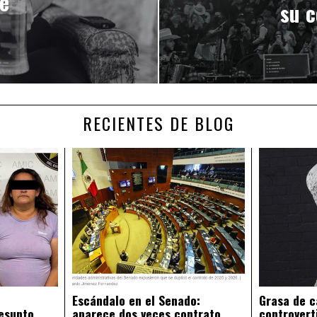
e
su c
RECIENTES DE BLOG
Escándalo en el Senado:
Grasa de c
esunto
aparece dos veces contrato
controvert