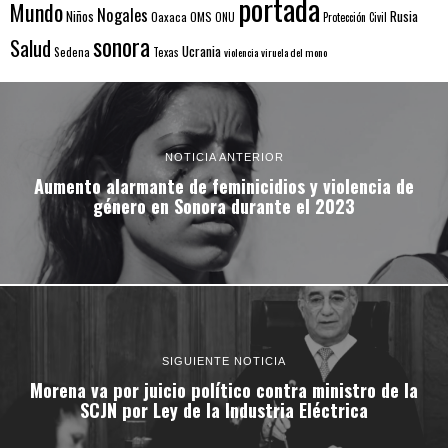
portada
Mundo
Nogales
Rusia
Niños
Oaxaca
OMS
ONU
Protección Civil
sonora
Salud
Ucrania
Sedena
Texas
violencia
viruela del mono
NOTICIA ANTERIOR
Aumento alarmante de feminicidios y violencia de
género en Sonora durante el 2023
SIGUIENTE NOTICIA
Morena va por juicio político contra ministro de la
SCJN por Ley de la Industria Eléctrica