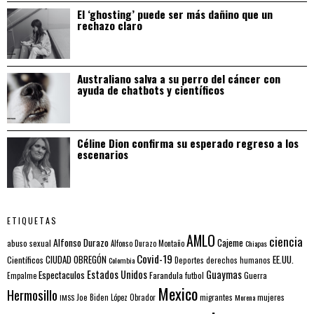
El ‘ghosting’ puede ser más dañino que un
rechazo claro
Australiano salva a su perro del cáncer con
ayuda de chatbots y científicos
Céline Dion confirma su esperado regreso a los
escenarios
ETIQUETAS
AMLO
ciencia
Alfonso Durazo
Cajeme
abuso sexual
Alfonso Durazo Montaño
Chiapas
Covid-19
EE.UU.
Científicos
CIUDAD OBREGÓN
Colombia
Deportes
derechos humanos
Estados Unidos
Guaymas
Espectaculos
Farandula
futbol
Guerra
Empalme
Mexico
Hermosillo
mujeres
IMSS
Joe Biden
López Obrador
migrantes
Morena