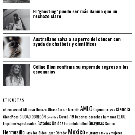
El ‘ghosting’ puede ser más dañino que un
rechazo claro
Australiano salva a su perro del cáncer con
ayuda de chatbots y científicos
Céline Dion confirma su esperado regreso a los
escenarios
ETIQUETAS
AMLO
ciencia
Alfonso Durazo
Cajeme
abuso sexual
Alfonso Durazo Montaño
Chiapas
Covid-19
EE.UU.
Científicos
CIUDAD OBREGÓN
Colombia
Deportes
derechos humanos
Estados Unidos
Guaymas
Espectaculos
Farandula
futbol
Guerra
Empalme
Mexico
Hermosillo
mujeres
IMSS
Joe Biden
López Obrador
migrantes
Morena