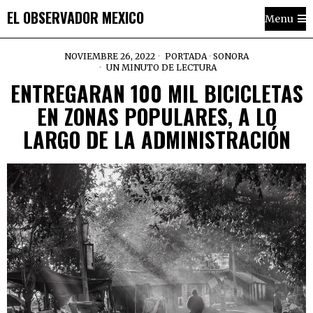
EL OBSERVADOR MEXICO
Menu
NOVIEMBRE 26, 2022
PORTADA
·
SONORA
UN MINUTO DE LECTURA
ENTREGARAN 100 MIL BICICLETAS
EN ZONAS POPULARES, A LO
LARGO DE LA ADMINISTRACIÓN