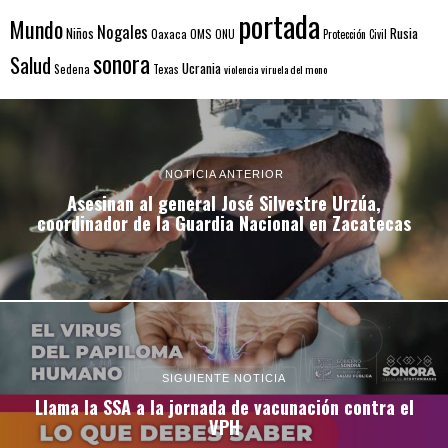
portada
Mundo
Nogales
Rusia
Niños
Oaxaca
OMS
ONU
Protección Civil
sonora
Salud
Ucrania
Sedena
Texas
violencia
viruela del mono
NOTICIA ANTERIOR
Asesinan al general José Silvestre Urzúa,
coordinador de la Guardia Nacional en Zacatecas
SIGUIENTE NOTICIA
Llama la SSA a la jornada de vacunación contra el
VPH