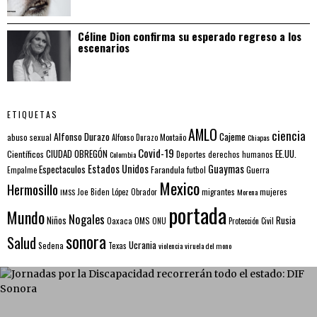
Céline Dion confirma su esperado regreso a los
escenarios
ETIQUETAS
AMLO
ciencia
Alfonso Durazo
Cajeme
abuso sexual
Alfonso Durazo Montaño
Chiapas
Covid-19
EE.UU.
Científicos
CIUDAD OBREGÓN
Colombia
Deportes
derechos humanos
Estados Unidos
Guaymas
Espectaculos
Farandula
futbol
Guerra
Empalme
Mexico
Hermosillo
mujeres
IMSS
Joe Biden
López Obrador
migrantes
Morena
portada
Mundo
Nogales
Rusia
Niños
Oaxaca
OMS
ONU
Protección Civil
sonora
Salud
Ucrania
Sedena
Texas
violencia
viruela del mono