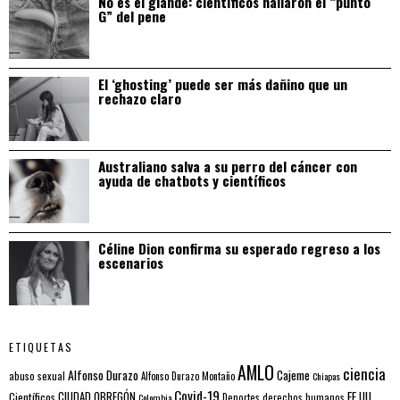
No es el glande: científicos hallaron el “punto
G” del pene
El ‘ghosting’ puede ser más dañino que un
rechazo claro
Australiano salva a su perro del cáncer con
ayuda de chatbots y científicos
Céline Dion confirma su esperado regreso a los
escenarios
ETIQUETAS
AMLO
ciencia
Alfonso Durazo
Cajeme
abuso sexual
Alfonso Durazo Montaño
Chiapas
Covid-19
EE.UU.
Científicos
CIUDAD OBREGÓN
Colombia
Deportes
derechos humanos