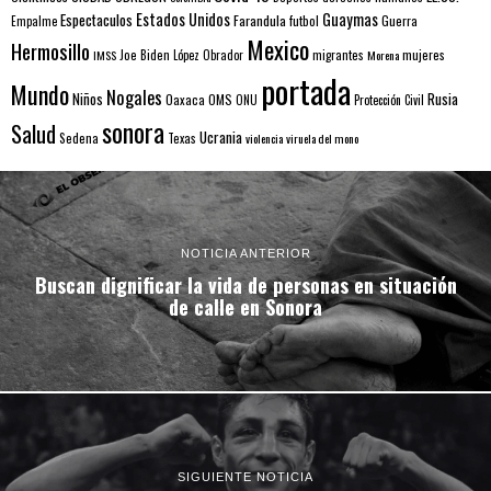
Estados Unidos
Guaymas
Espectaculos
Farandula
futbol
Guerra
Empalme
Mexico
Hermosillo
mujeres
IMSS
Joe Biden
López Obrador
migrantes
Morena
portada
Mundo
Nogales
Rusia
Niños
Oaxaca
OMS
ONU
Protección Civil
sonora
Salud
Ucrania
Sedena
Texas
violencia
viruela del mono
NOTICIA ANTERIOR
Buscan dignificar la vida de personas en situación
de calle en Sonora
SIGUIENTE NOTICIA