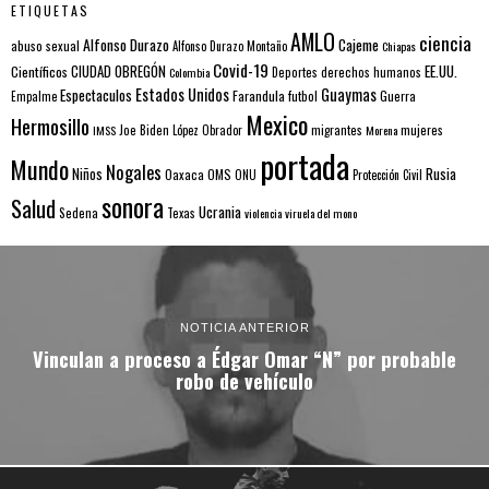
ETIQUETAS
AMLO
ciencia
Alfonso Durazo
Cajeme
abuso sexual
Alfonso Durazo Montaño
Chiapas
Covid-19
EE.UU.
Científicos
CIUDAD OBREGÓN
Colombia
Deportes
derechos humanos
Estados Unidos
Guaymas
Espectaculos
Farandula
futbol
Guerra
Empalme
Mexico
Hermosillo
mujeres
IMSS
Joe Biden
López Obrador
migrantes
Morena
portada
Mundo
Nogales
Rusia
Niños
Oaxaca
OMS
ONU
Protección Civil
sonora
Salud
Ucrania
Sedena
Texas
violencia
viruela del mono
NOTICIA ANTERIOR
Vinculan a proceso a Édgar Omar “N” por probable
robo de vehículo