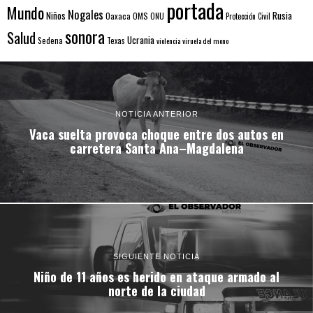
portada
Mundo
Nogales
Rusia
Niños
Oaxaca
OMS
ONU
Protección Civil
sonora
Salud
Ucrania
Sedena
Texas
violencia
viruela del mono
NOTICIA ANTERIOR
Vaca suelta provoca choque entre dos autos en
carretera Santa Ana–Magdalena
SIGUIENTE NOTICIA
Niño de 11 años es herido en ataque armado al
norte de la ciudad