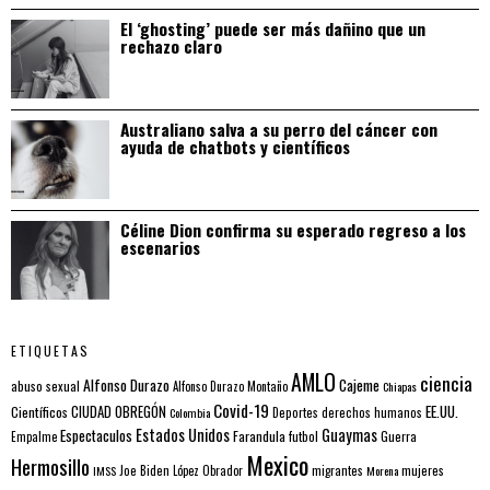
El ‘ghosting’ puede ser más dañino que un
rechazo claro
Australiano salva a su perro del cáncer con
ayuda de chatbots y científicos
Céline Dion confirma su esperado regreso a los
escenarios
ETIQUETAS
AMLO
ciencia
Alfonso Durazo
Cajeme
abuso sexual
Alfonso Durazo Montaño
Chiapas
Covid-19
EE.UU.
Científicos
CIUDAD OBREGÓN
Colombia
Deportes
derechos humanos
Estados Unidos
Guaymas
Espectaculos
Farandula
futbol
Guerra
Empalme
Mexico
Hermosillo
mujeres
IMSS
Joe Biden
López Obrador
migrantes
Morena