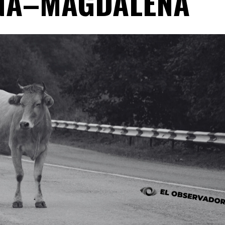
NA–MAGDALENA