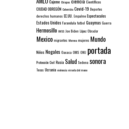
AMLO
ciencia
Cajeme
Científicos
Chiapas
Covid-19
CIUDAD OBREGÓN
Colombia
Deportes
EE.UU.
Espectaculos
derechos humanos
Empalme
Estados Unidos
Guaymas
Farandula
futbol
Guerra
Hermosillo
IMSS
Joe Biden
López Obrador
Mexico
Mundo
mujeres
migrantes
Morena
portada
Nogales
Niños
Oaxaca
OMS
ONU
sonora
Salud
Rusia
Sedena
Protección Civil
Ucrania
Texas
violencia
viruela del mono