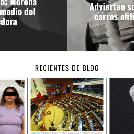
do: Morena
Advierten s
medio del
carros afi
edora
RECIENTES DE BLOG