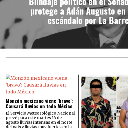
Blindaje político en el Sena
protege a Adán Augusto en 
escándalo por La Barr
Monzón mexicano viene ‘bravo’:
Causará lluvias en todo México
El Servicio Meteorológico Nacional
prevé para este martes 16 de
agosto lluvias intensas en el norte
del país y lluvias muy fuertes en la