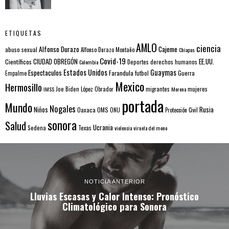
ETIQUETAS
AMLO
ciencia
Alfonso Durazo
Cajeme
abuso sexual
Alfonso Durazo Montaño
Chiapas
Covid-19
EE.UU.
Científicos
CIUDAD OBREGÓN
Colombia
Deportes
derechos humanos
Estados Unidos
Guaymas
Espectaculos
Farandula
futbol
Guerra
Empalme
Mexico
Hermosillo
mujeres
IMSS
Joe Biden
López Obrador
migrantes
Morena
portada
Mundo
Nogales
Rusia
Niños
Oaxaca
OMS
ONU
Protección Civil
sonora
Salud
Ucrania
Sedena
Texas
violencia
viruela del mono
NOTICIA ANTERIOR
Lluvias Escasas y Calor Intenso: Pronóstico
Climatológico para Sonora