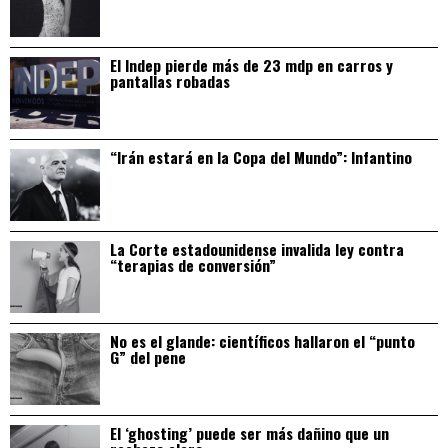
El Indep pierde más de 23 mdp en carros y
pantallas robadas
“Irán estará en la Copa del Mundo”: Infantino
La Corte estadounidense invalida ley contra
“terapias de conversión”
No es el glande: científicos hallaron el “punto
G” del pene
El ‘ghosting’ puede ser más dañino que un