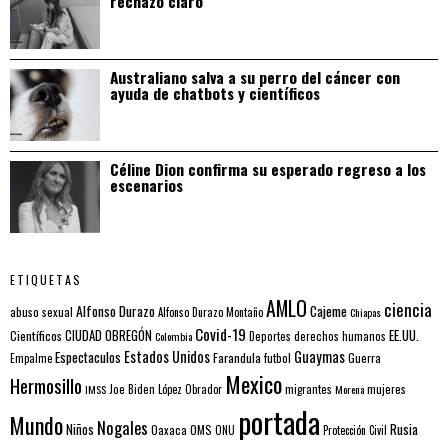
rechazo claro
Australiano salva a su perro del cáncer con
ayuda de chatbots y científicos
Céline Dion confirma su esperado regreso a los
escenarios
ETIQUETAS
AMLO
ciencia
Alfonso Durazo
Cajeme
abuso sexual
Alfonso Durazo Montaño
Chiapas
Covid-19
EE.UU.
Científicos
CIUDAD OBREGÓN
Colombia
Deportes
derechos humanos
Estados Unidos
Guaymas
Espectaculos
Farandula
futbol
Guerra
Empalme
Mexico
Hermosillo
mujeres
IMSS
Joe Biden
López Obrador
migrantes
Morena
portada
Mundo
Nogales
Rusia
Niños
Oaxaca
OMS
ONU
Protección Civil