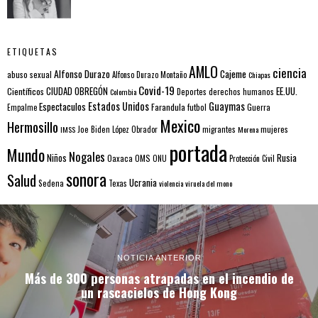
ETIQUETAS
AMLO
ciencia
Alfonso Durazo
Cajeme
abuso sexual
Alfonso Durazo Montaño
Chiapas
Covid-19
EE.UU.
Científicos
CIUDAD OBREGÓN
Colombia
Deportes
derechos humanos
Estados Unidos
Guaymas
Espectaculos
Farandula
futbol
Guerra
Empalme
Mexico
Hermosillo
mujeres
IMSS
Joe Biden
López Obrador
migrantes
Morena
portada
Mundo
Nogales
Rusia
Niños
Oaxaca
OMS
ONU
Protección Civil
sonora
Salud
Ucrania
Sedena
Texas
violencia
viruela del mono
NOTICIA ANTERIOR
Más de 300 personas atrapadas en el incendio de
un rascacielos de Hong Kong