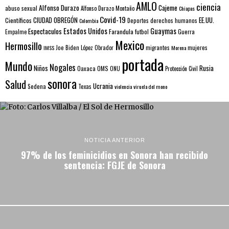
AMLO
ciencia
Alfonso Durazo
Cajeme
abuso sexual
Alfonso Durazo Montaño
Chiapas
Covid-19
EE.UU.
Científicos
CIUDAD OBREGÓN
Colombia
Deportes
derechos humanos
Estados Unidos
Guaymas
Espectaculos
Farandula
futbol
Guerra
Empalme
Mexico
Hermosillo
mujeres
IMSS
Joe Biden
López Obrador
migrantes
Morena
portada
Mundo
Nogales
Rusia
Niños
Oaxaca
OMS
ONU
Protección Civil
sonora
Salud
Ucrania
Sedena
Texas
violencia
viruela del mono
NOTICIA ANTERIOR
97% de los feminicidios en Sonora han recibido
sentencia: FGJE de Sonora