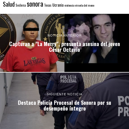
sonora
Salud
Ucrania
Sedena
Texas
violencia
viruela del mono
NOTICIA ANTERIOR
Capturan a "La Merry", presunta asesina del joven
César Octavio
SIGUIENTE NOTICIA
Destaca Policía Procesal de Sonora por su
desempeño íntegro