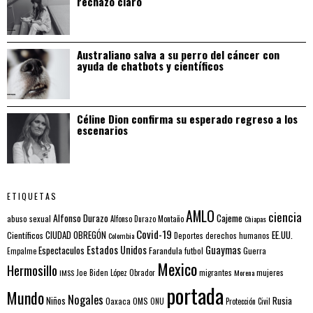
rechazo claro
Australiano salva a su perro del cáncer con
ayuda de chatbots y científicos
Céline Dion confirma su esperado regreso a los
escenarios
ETIQUETAS
AMLO
ciencia
Alfonso Durazo
Cajeme
abuso sexual
Alfonso Durazo Montaño
Chiapas
Covid-19
EE.UU.
Científicos
CIUDAD OBREGÓN
Colombia
Deportes
derechos humanos
Estados Unidos
Guaymas
Espectaculos
Farandula
futbol
Guerra
Empalme
Mexico
Hermosillo
mujeres
IMSS
Joe Biden
López Obrador
migrantes
Morena
portada
Mundo
Nogales
Rusia
Niños
Oaxaca
OMS
ONU
Protección Civil