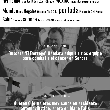
Mexico
Hermosillo
mujeres
IMSS
Joe Biden
López Obrador
migrantes
Morena
portada
Mundo
Nogales
Rusia
Niños
Oaxaca
OMS
ONU
Protección Civil
sonora
Salud
Ucrania
Sedena
Texas
violencia
viruela del mono
NOTICIA ANTERIOR
Buscará ‘El Borrego’ Gándara adquirir más equipo
para combatir el cáncer en Sonora
SIGUIENTE NOTICIA
Mueren 6 jornaleros mexicanos en accidente
automovilístico, ahora en Idaho Falls