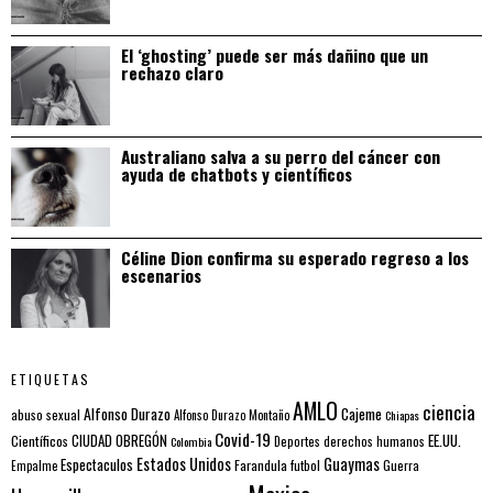
El ‘ghosting’ puede ser más dañino que un
rechazo claro
Australiano salva a su perro del cáncer con
ayuda de chatbots y científicos
Céline Dion confirma su esperado regreso a los
escenarios
ETIQUETAS
AMLO
ciencia
Alfonso Durazo
Cajeme
abuso sexual
Alfonso Durazo Montaño
Chiapas
Covid-19
EE.UU.
Científicos
CIUDAD OBREGÓN
Colombia
Deportes
derechos humanos
Estados Unidos
Guaymas
Espectaculos
Farandula
futbol
Guerra
Empalme