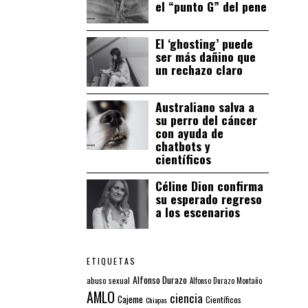
el “punto G” del pene
El ‘ghosting’ puede
ser más dañino que
un rechazo claro
Australiano salva a
su perro del cáncer
con ayuda de
chatbots y
científicos
Céline Dion confirma
su esperado regreso
a los escenarios
ETIQUETAS
Alfonso Durazo
abuso sexual
Alfonso Durazo Montaño
AMLO
ciencia
Cajeme
Científicos
Chiapas