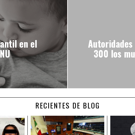
antil en el
Autoridades 
ONU
300 los mu
RECIENTES DE BLOG