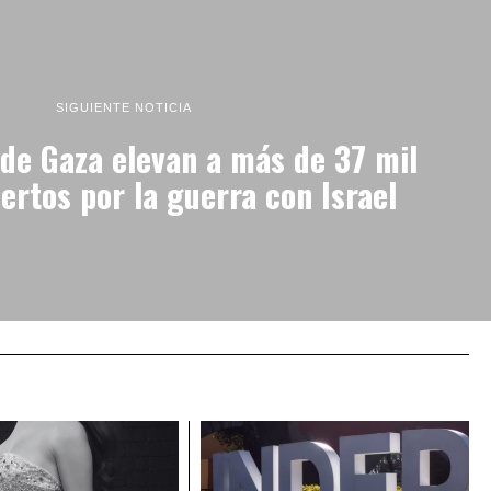
SIGUIENTE NOTICIA
de Gaza elevan a más de 37 mil
ertos por la guerra con Israel