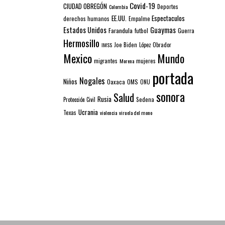
Covid-19
CIUDAD OBREGÓN
Colombia
Deportes
EE.UU.
Espectaculos
derechos humanos
Empalme
Estados Unidos
Guaymas
Farandula
futbol
Guerra
Hermosillo
IMSS
Joe Biden
López Obrador
Mexico
Mundo
mujeres
migrantes
Morena
portada
Nogales
Niños
Oaxaca
OMS
ONU
sonora
Salud
Rusia
Sedena
Protección Civil
Ucrania
Texas
violencia
viruela del mono