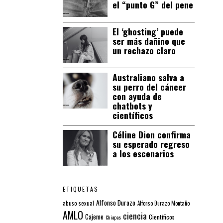
el “punto G” del pene
El ‘ghosting’ puede
ser más dañino que
un rechazo claro
Australiano salva a
su perro del cáncer
con ayuda de
chatbots y
científicos
Céline Dion confirma
su esperado regreso
a los escenarios
ETIQUETAS
Alfonso Durazo
abuso sexual
Alfonso Durazo Montaño
AMLO
ciencia
Cajeme
Científicos
Chiapas