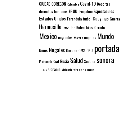
Covid-19
CIUDAD OBREGÓN
Colombia
Deportes
EE.UU.
Espectaculos
derechos humanos
Empalme
Estados Unidos
Guaymas
Farandula
futbol
Guerra
Hermosillo
IMSS
Joe Biden
López Obrador
Mexico
Mundo
mujeres
migrantes
Morena
portada
Nogales
Niños
Oaxaca
OMS
ONU
sonora
Salud
Rusia
Sedena
Protección Civil
Ucrania
Texas
violencia
viruela del mono