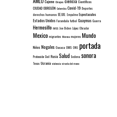
AMLO
ciencia
Cajeme
Científicos
Chiapas
Covid-19
CIUDAD OBREGÓN
Colombia
Deportes
EE.UU.
Espectaculos
derechos humanos
Empalme
Estados Unidos
Guaymas
Farandula
futbol
Guerra
Hermosillo
IMSS
Joe Biden
López Obrador
Mexico
Mundo
mujeres
migrantes
Morena
portada
Nogales
Niños
Oaxaca
OMS
ONU
sonora
Salud
Rusia
Sedena
Protección Civil
Ucrania
Texas
violencia
viruela del mono