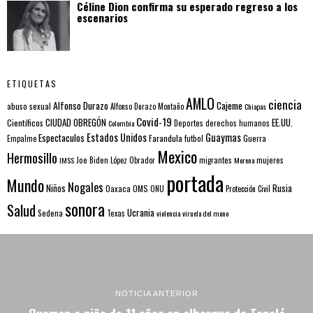
Céline Dion confirma su esperado regreso a los
escenarios
ETIQUETAS
AMLO
ciencia
Alfonso Durazo
Cajeme
abuso sexual
Alfonso Durazo Montaño
Chiapas
Covid-19
EE.UU.
Científicos
CIUDAD OBREGÓN
Colombia
Deportes
derechos humanos
Estados Unidos
Guaymas
Espectaculos
Farandula
futbol
Guerra
Empalme
Mexico
Hermosillo
mujeres
IMSS
Joe Biden
López Obrador
migrantes
Morena
portada
Mundo
Nogales
Rusia
Niños
Oaxaca
OMS
ONU
Protección Civil
sonora
Salud
Ucrania
Sedena
Texas
violencia
viruela del mono
NOTICIA ANTERIOR