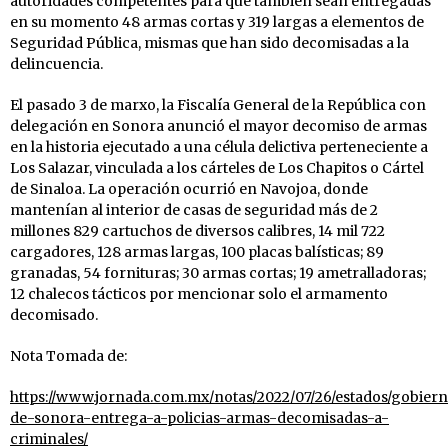
autoridades competentes para que también sean entregadas
en su momento 48 armas cortas y 319 largas a elementos de
Seguridad Pública, mismas que han sido decomisadas a la
delincuencia.
El pasado 3 de marxo, la Fiscalía General de la República con
delegación en Sonora anunció el mayor decomiso de armas
en la historia ejecutado a una célula delictiva perteneciente a
Los Salazar, vinculada a los cárteles de Los Chapitos o Cártel
de Sinaloa. La operación ocurrió en Navojoa, donde
mantenían al interior de casas de seguridad más de 2
millones 829 cartuchos de diversos calibres, 14 mil 722
cargadores, 128 armas largas, 100 placas balísticas; 89
granadas, 54 fornituras; 30 armas cortas; 19 ametralladoras;
12 chalecos tácticos por mencionar solo el armamento
decomisado.
Nota Tomada de:
https://www.jornada.com.mx/notas/2022/07/26/estados/gobier
de-sonora-entrega-a-policias-armas-decomisadas-a-
criminales/