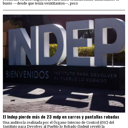
busto —desde que tenía veintitantos—, pero
El Indep pierde más de 23 mdp en carros y pantallas robadas
Una auditoría realizada por el Órgano Interno de Control (OIC) del
Instituto para Devolver al Pueblo lo Robado (Indep) reveló la