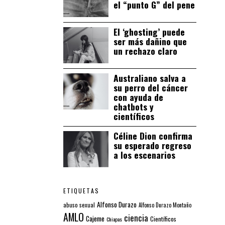
el “punto G” del pene
El ‘ghosting’ puede
ser más dañino que
un rechazo claro
Australiano salva a
su perro del cáncer
con ayuda de
chatbots y
científicos
Céline Dion confirma
su esperado regreso
a los escenarios
ETIQUETAS
Alfonso Durazo
abuso sexual
Alfonso Durazo Montaño
AMLO
ciencia
Cajeme
Científicos
Chiapas