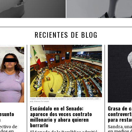
RECIENTES DE BLOG
Escándalo en el Senado:
Grasa de c
esunto
aparece dos veces contrato
controvert
a
millonario y ahora quieren
para resta
borrarlo
ectivo de
Sandra, una
idos en
en medios 