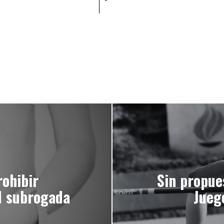
rohibir
Sin propue
d subrogada
Jueg