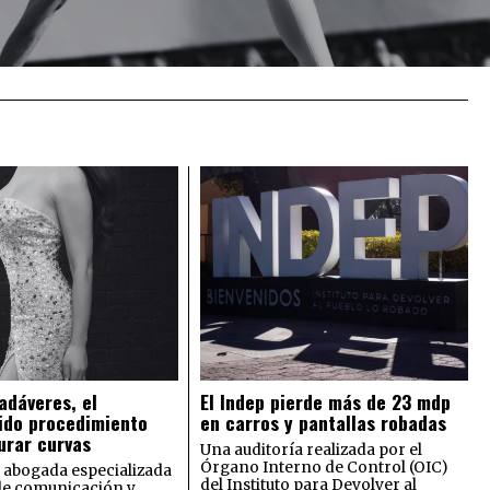
adáveres, el
El Indep pierde más de 23 mdp
ido procedimiento
en carros y pantallas robadas
urar curvas
Una auditoría realizada por el
Órgano Interno de Control (OIC)
 abogada especializada
del Instituto para Devolver al
de comunicación y