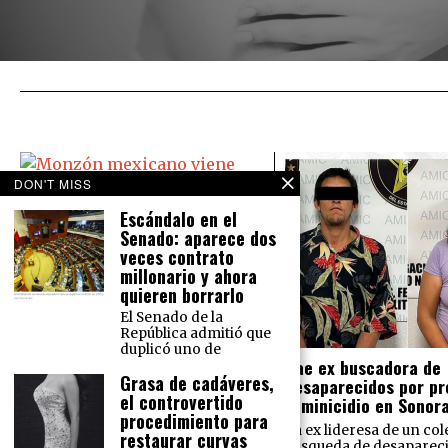
DON'T MISS
Escándalo en el
Senado: aparece dos
Monzón mexicano viene ‘bravo’:
veces contrato
Causará lluvias en todo México
millonario y ahora
El Servicio Meteorológico Nacional
quieren borrarlo
prevé para este martes 16 de
El Senado de la
agosto lluvias intensas en el norte
República admitió que
del país y lluvias muy fuertes en la
duplicó uno de
Cae ex buscadora de
Grasa de cadáveres,
desaparecidos por pr
el controvertido
feminicidio en Sonor
procedimiento para
La ex lideresa de un col
restaurar curvas
búsqueda de desaparec