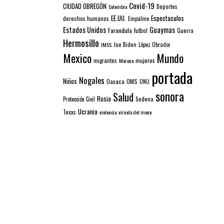
Covid-19
CIUDAD OBREGÓN
Colombia
Deportes
EE.UU.
Espectaculos
derechos humanos
Empalme
Estados Unidos
Guaymas
Farandula
futbol
Guerra
Hermosillo
IMSS
Joe Biden
López Obrador
Mexico
Mundo
mujeres
migrantes
Morena
portada
Nogales
Niños
Oaxaca
OMS
ONU
sonora
Salud
Rusia
Sedena
Protección Civil
Ucrania
Texas
violencia
viruela del mono