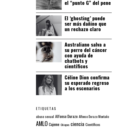
el “punto G” del pene
El ‘ghosting’ puede
ser más dañino que
un rechazo claro
Australiano salva a
su perro del cáncer
con ayuda de
chatbots y
científicos
Céline Dion confirma
su esperado regreso
a los escenarios
ETIQUETAS
Alfonso Durazo
abuso sexual
Alfonso Durazo Montaño
AMLO
ciencia
Cajeme
Científicos
Chiapas