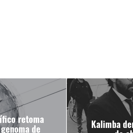
tífico retoma
Kalimba den
l genoma de