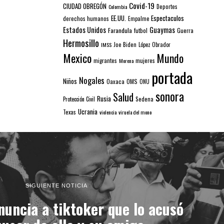
Covid-19
CIUDAD OBREGÓN
Colombia
Deportes
EE.UU.
Espectaculos
derechos humanos
Empalme
Estados Unidos
Guaymas
Farandula
futbol
Guerra
Hermosillo
IMSS
Joe Biden
López Obrador
Mexico
Mundo
mujeres
migrantes
Morena
portada
Nogales
Niños
Oaxaca
OMS
ONU
sonora
Salud
Rusia
Sedena
Protección Civil
Ucrania
Texas
violencia
viruela del mono
SIGUIENTE NOTICIA
uncia a tiktoker que lo acusó