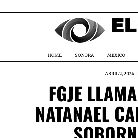
HOME
SONORA
MEXICO
ABRIL 2, 2024
FGJE LLAM
NATANAEL CA
SOBORN