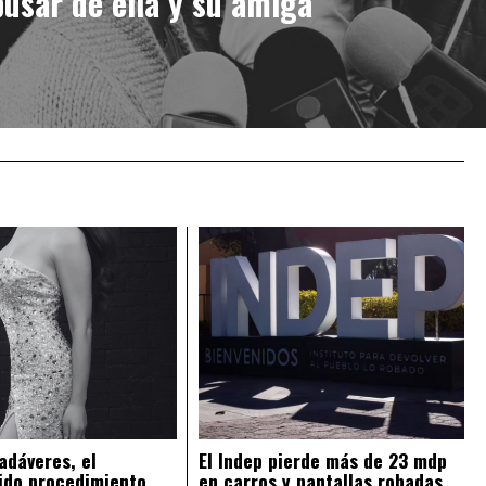
usar de ella y su amiga
adáveres, el
El Indep pierde más de 23 mdp
ido procedimiento
en carros y pantallas robadas