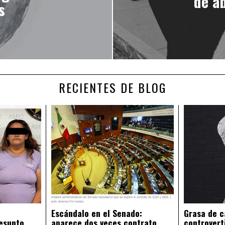
de ab
s
RECIENTES DE BLOG
Escándalo en el Senado:
Grasa de c
esunto
aparece dos veces contrato
controvert