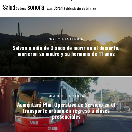
sonora
Salud
Ucrania
Sedena
Texas
violencia
viruela del mono
NOTICIA ANTERIOR
Salvan a niño de 3 años de morir en el desierto,
murieron su madre y su hermana de 11 años
SIGUIENTE NOTICIA
Aumentará Plan Operativo de Servicio en el
transporte urbano en regreso a clases
presenciales