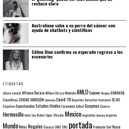
rechazo claro
Australiano salva a su perro del cáncer con
ayuda de chatbots y científicos
Céline Dion confirma su esperado regreso a los
escenarios
ETIQUETAS
AMLO
ciencia
Alfonso Durazo
Cajeme
abuso sexual
Alfonso Durazo Montaño
Chiapas
Covid-19
EE.UU.
Científicos
CIUDAD OBREGÓN
Colombia
Deportes
derechos humanos
Estados Unidos
Guaymas
Espectaculos
Farandula
futbol
Guerra
Empalme
Mexico
Hermosillo
mujeres
IMSS
Joe Biden
López Obrador
migrantes
Morena
portada
Mundo
Nogales
Rusia
Niños
Oaxaca
OMS
ONU
Protección Civil