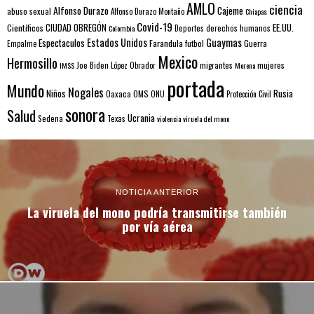
AMLO
ciencia
Alfonso Durazo
Cajeme
abuso sexual
Alfonso Durazo Montaño
Chiapas
Covid-19
EE.UU.
Científicos
CIUDAD OBREGÓN
Colombia
Deportes
derechos humanos
Estados Unidos
Guaymas
Espectaculos
Farandula
futbol
Guerra
Empalme
Mexico
Hermosillo
mujeres
IMSS
Joe Biden
López Obrador
migrantes
Morena
portada
Mundo
Nogales
Rusia
Niños
Oaxaca
OMS
ONU
Protección Civil
sonora
Salud
Ucrania
Sedena
Texas
violencia
viruela del mono
NOTICIA ANTERIOR
La viruela del mono podría transmitirse también
por vía aérea