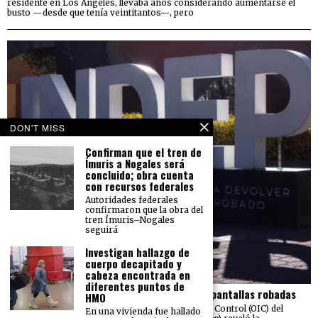
residente en Los Ángeles, llevaba años considerando aumentarse el
busto —desde que tenía veintitantos—, pero
DON'T MISS
Confirman que el tren de
Ímuris a Nogales será
concluido; obra cuenta
con recursos federales
Autoridades federales
confirmaron que la obra del
tren Ímuris–Nogales
seguirá
Investigan hallazgo de
cuerpo decapitado y
cabeza encontrada en
diferentes puntos de
El Indep pierde más de 23 mdp en carros y pantallas robadas
HMO
Una auditoría realizada por el Órgano Interno de Control (OIC) del
En una vivienda fue hallado