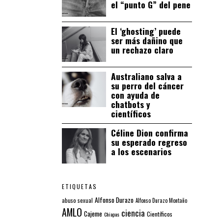
el “punto G” del pene
El ‘ghosting’ puede
ser más dañino que
un rechazo claro
Australiano salva a
su perro del cáncer
con ayuda de
chatbots y
científicos
Céline Dion confirma
su esperado regreso
a los escenarios
ETIQUETAS
Alfonso Durazo
abuso sexual
Alfonso Durazo Montaño
AMLO
ciencia
Cajeme
Científicos
Chiapas