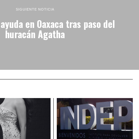
SIGUIENTE NOTICIA
ayuda en Oaxaca tras paso del
huracán Agatha