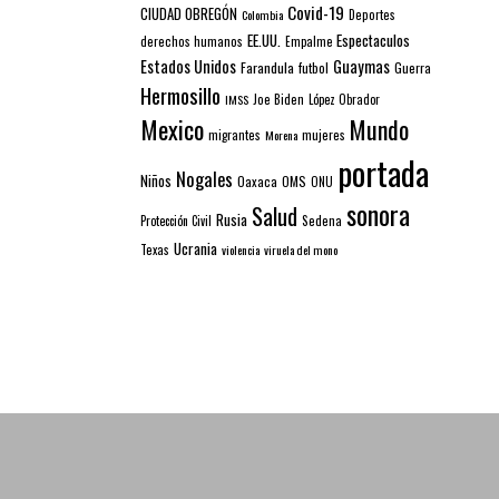
Covid-19
CIUDAD OBREGÓN
Colombia
Deportes
EE.UU.
Espectaculos
derechos humanos
Empalme
Estados Unidos
Guaymas
Farandula
futbol
Guerra
Hermosillo
IMSS
Joe Biden
López Obrador
Mexico
Mundo
mujeres
migrantes
Morena
portada
Nogales
Niños
Oaxaca
OMS
ONU
sonora
Salud
Rusia
Sedena
Protección Civil
Ucrania
Texas
violencia
viruela del mono